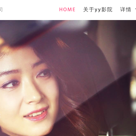
(current)
HOME
关于yy影院
详情
司
案
案
案