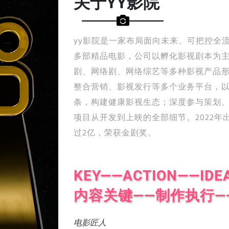
关于YY影院
yy影院是一家布局面向未来、可把控全
多部精品电影，公司以孵化影视剧本为
案
剧、网络剧、网络综艺等多种影视产品
整合营销、影视发行等多个业务平台，
条，构建健康影视生态；深度参与策划
项目从开发到上映的全部细节。2022
过2亿，荣获金剧奖。
KEY——ACTION——IDE
内容关键——制作执行—
电影匠人