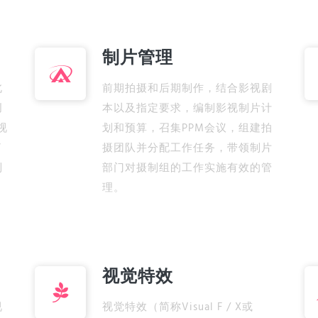
制片管理
北
前期拍摄和后期制作，结合影视剧
创
本以及指定要求，编制影视制片计
视
划和预算，召集PPM会议，组建拍
了
摄团队并分配工作任务，带领制片
制
部门对摄制组的工作实施有效的管
。
理。
视觉特效
视
视觉特效（简称Visual F / X或